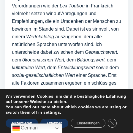
Verordnungen wie der
Lex Toubon
in Frankreich,
vielmehr setzen wir auf Anregungen und
Empfehlungen, die ein Umdenken der Menschen zu
bewirken im Stande sind. Dabei ist es sinnvoll, von
einem
Wertekatalog
auszugehen, dem alle
natürlichen Sprachen unterworfen sind. Ich
unterscheide dabei zwischen dem
Gebrauchswert,
dem
ökonomischen Wert,
dem
Bildungswert,
dem
kulturellen Wert,
dem
Entwicklungswert
sowie dem
sozial-gesellschaftlichen Wert
einer Sprache. Erst
alle Faktoren zusammen ergeben ein schlüssiges
Urteil über die Sprachen, die Kinder, Jugendliche
Wir verwenden Cookies, um dir die bestmögliche Erfahrung
und Erwachsene lernen sollen.
auf unserer Website zu bieten.
You can find out more about which cookies we are using or
switch them off in
settings
.
Gemeinhin werden in der Diskussion nur der
Gebrauchswert
– Zahl der Sprecher weltweit –
GDPR Cook
Akzeptieren
Ablehnen
Einstellungen
German
sowie, vor allem, der
ökonomische Wert
– Vorteile