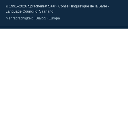
© 1991–
2026
Sprachenrat Saar · Conseil linguistique de la Sarre ·
Language Council of Saarland
Mehrsprachigkeit · Dialog · Europa