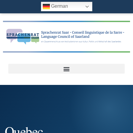
German
Quebec