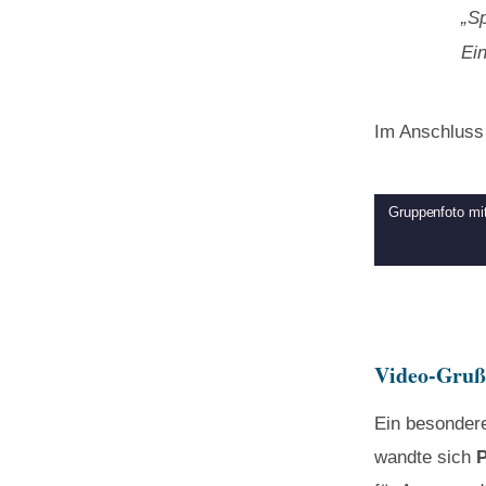
„Sp
Ein
Im Anschluss 
Gruppenfoto mi
Video-Grußw
Ein besonder
wandte sich
P