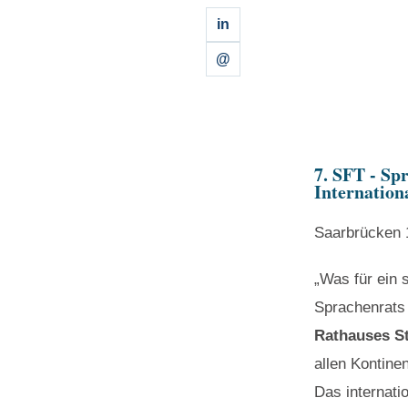
in
@
7. SFT - Sp
Internation
Saarbrücken 
„Was für ein 
Sprachenrats 
Rathauses S
allen Kontine
Das internat