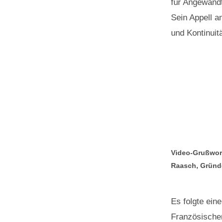
für Angewandt
Sein Appell a
und Kontinuitä
Video-Grußwort 
Raasch, Gründe
Es folgte ein
Französischen