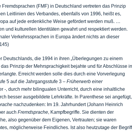
Fremdsprachen (FMF) in Deutschland vertreten das Prinzip
en Leitlinien des Verbandes, ebenfalls von 1996, heißt es,
ropa auf jede erdenkliche Weise gefördert werden muß. …
 und kulturellen Identitäten gewahrt und respektiert werden.
naler Verkehrssprachen in Europa ändert nichts an dieser
145)
ter Deutschlands, die 1994 in ihren „Überlegungen zu einem
das Prinzip der Mehrsprachigkeit bejahte und für Abschlüsse i
langte. Erreicht werden solle dies durch eine Vorverlegung
fe 5 auf die Jahrgangsstufe 3 –
Früherwerb einer
r -, durch mehr bilingualen Unterricht, durch eine inhaltliche
rch besser ausgebildete Lehrkräfte. In Parenthese sei angefügt,
rache
nachzudenken: Im 19. Jahrhundert (Johann Heinrich
ber auch
Fremdsprache
, Kampfbegriffe. Sie dienten der
he, also gegenüber dem Eigenen, Vertrauten; sie waren
, möglicherweise Feindliches. Ist also heutzutage der Begrif