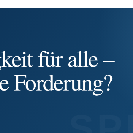
eit für alle –
he Forderung?
SP