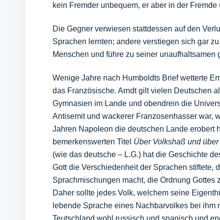
kein Fremder unbequem, er aber in der Fremde ü
Die Gegner verwiesen stattdessen auf den Verlu
Sprachen lernten; andere verstiegen sich gar z
Menschen und führe zu seiner unaufhaltsamen g
Wenige Jahre nach Humboldts Brief wetterte Er
das Französische. Arndt gilt vielen Deutschen al
Gymnasien im Lande und obendrein die Universit
Antisemit und wackerer Franzosenhasser war, w
Jahren Napoleon die deutschen Lande erobert hat
bemerkenswerten Titel
Über Volkshaß und über
(wie das deutsche – L.G.) hat die Geschichte d
Gott die Verschiedenheit der Sprachen stiftete, 
Sprachmischungen macht, die Ordnung Gottes zu 
Daher sollte jedes Volk, welchem seine Eigenthü
lebende Sprache eines Nachbarvolkes bei ihm n
Teutschland wohl russisch und spanisch und engli