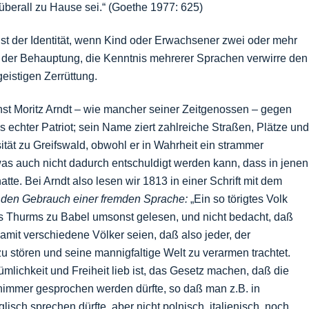
berall zu Hause sei.“ (Goethe 1977: 625)
st der Identität, wenn Kind oder Erwachsener zwei oder mehr
u der Behauptung, die Kenntnis mehrerer Sprachen verwirre den
eistigen Zerrüttung.
nst Moritz Arndt – wie mancher seiner Zeitgenossen – gegen
s echter Patriot; sein Name ziert zahlreiche Straßen, Plätze und
ät zu Greifswald, obwohl er in Wahrheit ein strammer
as auch nicht dadurch entschuldigt werden kann, dass in jenen
te. Bei Arndt also lesen wir 1813 in einer Schrift mit dem
 den Gebrauch einer fremden Sprache:
„Ein so törigtes Volk
es Thurms zu Babel umsonst gelesen, und nicht bedacht, daß
damit verschiedene Völker seien, daß also jeder, der
stören und seine mannigfaltige Welt zu verarmen trachtet.
mlichkeit und Freiheit lieb ist, das Gesetz machen, daß die
immer gesprochen werden dürfte, so daß man z.B. in
sch sprechen dürfte, aber nicht polnisch, italienisch, noch