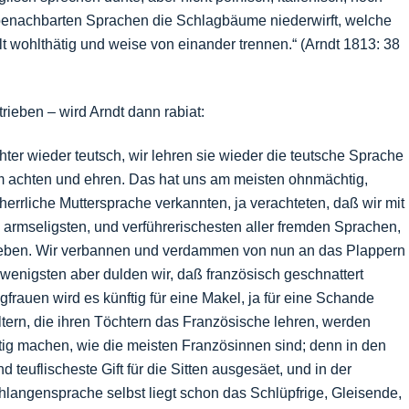
benachbarten Sprachen die Schlagbäume niederwirft, welche
lt wohlthätig und weise von einander trennen.“ (Arndt 1813: 38
rieben – wird Arndt dann rabiat:
er wieder teutsch, wir lehren sie wieder die teutsche Sprache
hum achten und ehren. Das hat uns am meisten ohnmächtig,
herrliche Muttersprache verkannten, ja verachteten, daß wir mit
 armseligsten, und verführerischesten aller fremden Sprachen,
trieben. Wir verbannen und verdammen von nun an das Plappern
wenigsten aber dulden wir, daß französisch geschnattert
rauen wird es künftig für eine Makel, ja für eine Schande
tern, die ihren Töchtern das Französische lehren, werden
htig machen, wie die meisten Französinnen sind; denn in den
 teuflischeste Gift für die Sitten ausgesäet, und in der
langen­sprache selbst liegt schon das Schlüpfrige, Gleisende,