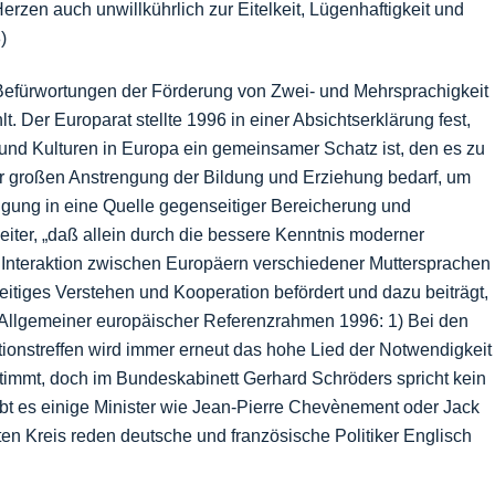
rzen auch unwillkührlich zur Eitelkeit, Lügenhaftigkeit und
)
n Befürwortungen der Förderung von Zwei- und Mehrsprachigkeit
. Der Europarat stellte 1996 in einer Absichtserklärung fest,
 und Kulturen in Europa ein gemeinsamer Schatz ist, den es zu
er großen Anstrengung der Bildung und Erziehung bedarf, um
ndigung in eine Quelle gegenseitiger Bereicherung und
ter, „daß allein durch die bessere Kenntnis moderner
Interaktion zwischen Europäern verschiedener Muttersprachen
seitiges Verstehen und Kooperation befördert und dazu beiträgt,
“(Allgemeiner europäischer Referenzrahmen 1996: 1) Bei den
onstreffen wird immer erneut das hohe Lied der Notwendigkeit
immt, doch im Bundeskabinett Gerhard Schröders spricht kein
ibt es einige Minister wie Jean-Pierre Chevènement oder Jack
ten Kreis reden deutsche und französische Politiker Englisch